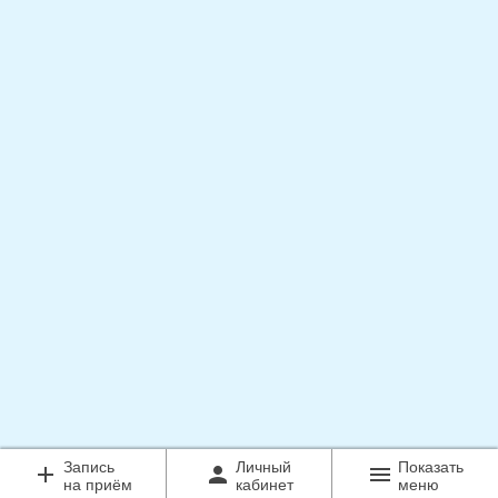
Запись
Личный
Показать
add
person
menu
на приём
кабинет
меню