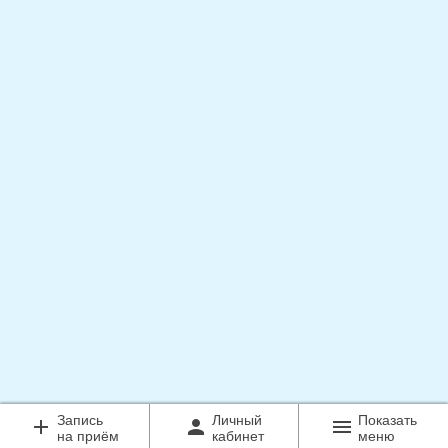
Запись
Личный
Показать
add
person
menu
на приём
кабинет
меню