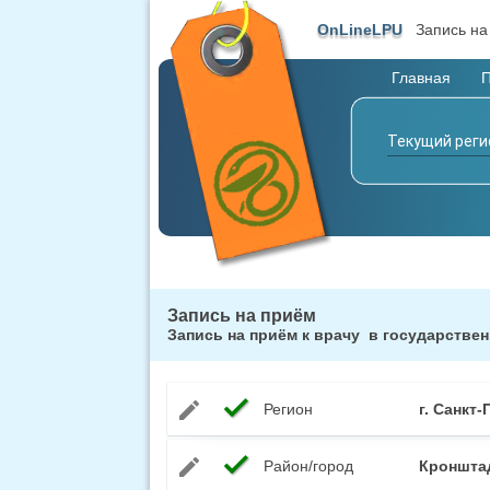
OnLineLPU
Запись на
Главная
Текущий реги
Текущий реги
Запись на приём
Запись на приём к врачу
в государстве
check
edit
Регион
г. Санкт
check
edit
Район/город
Кроншта