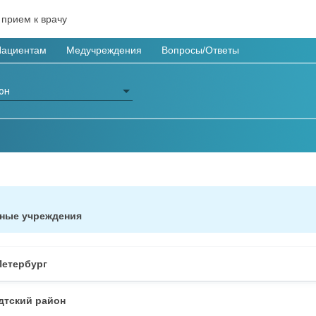
 прием к врачу
Пациентам
Медучреждения
Вопросы/Ответы
он
он
нные учреждения
-Петербург
дтский район