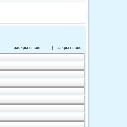
remove
add
раскрыть все
закрыть все