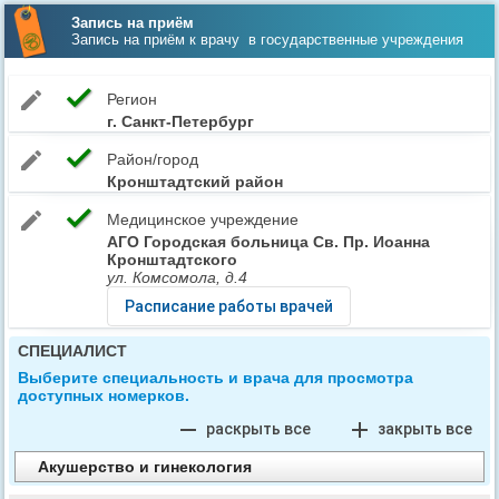
Запись на приём
Запись на приём к врачу
в государственные учреждения
check
edit
Регион
г. Санкт-Петербург
check
edit
Район/город
Кронштадтский район
check
edit
Медицинское учреждение
АГО Городская больница Св. Пр. Иоанна
Кронштадтского
ул. Комсомола, д.4
Расписание работы врачей
СПЕЦИАЛИСТ
Выберите специальность и врача для просмотра
доступных номерков.
remove
add
раскрыть все
закрыть все
Акушерство и гинекология