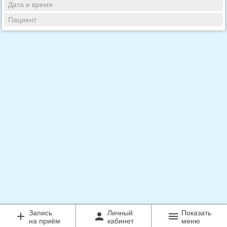
Дата и время
Пациент
Запись
Личный
Показать
add
person
menu
на приём
кабинет
меню