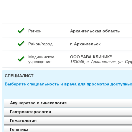
check
Регион
Архангельская область
check
Район/город
г. Архангельск
Медицинское
ООО "АВА КЛИНИК"
check
учреждение
163046, г. Архангельск, ул. С
СПЕЦИАЛИСТ
Выберите специальность и врача для просмотра доступны
Акушерство и гинекология
Гастроэнтерология
Гематология
Генетика