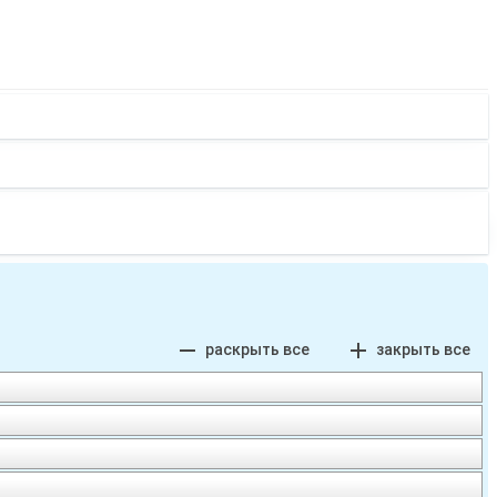
remove
add
раскрыть все
закрыть все