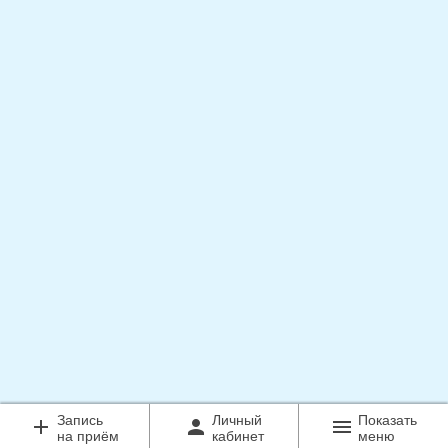
Запись
Личный
Показать
add
person
menu
на приём
кабинет
меню