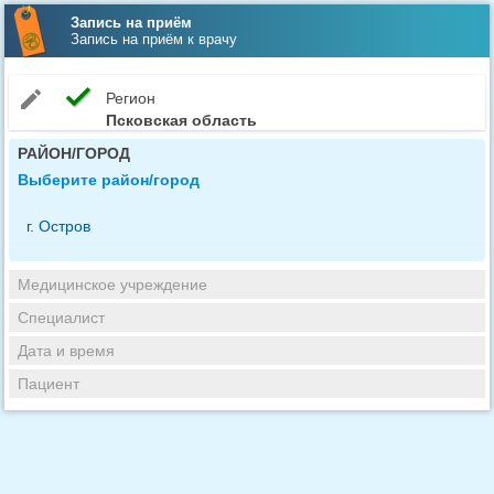
Запись на приём
Запись на приём к врачу
check
edit
Регион
Псковская область
РАЙОН/ГОРОД
Выберите район/город
г. Остров
Медицинское учреждение
Специалист
Дата и время
Пациент